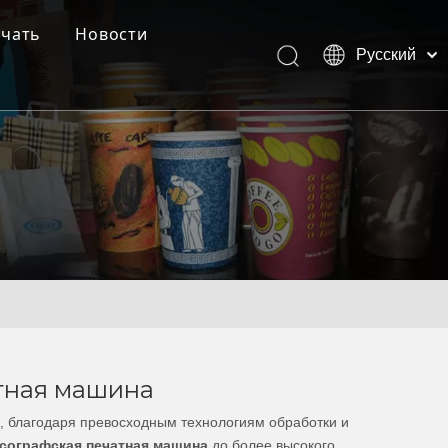
ачать
Новости
Pусский
Выставка
English
العربية
Острые мысли
Français
Español
Türk dili
тная машина
н, благодаря превосходным технологиям обработки и
сографская печатная машина
до более высокого