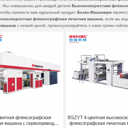
а. Мы совершенны для каждой детали
Высокоскоростная флексог
 чтобы принести вам идеальный продукт.
Бозен Машинери
являетс
окоскоростная флексографская печатная машина
, если вы и
 машина
с низкой ценой, проконсультируйтесь с нами прямо сейчас
цветная флексографская
BSZYT 4-цветная высокоск
ая машина с сервоприводом
флексографская печатная