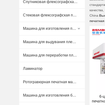
Спутниковая флексографская печатная машина
стандарт
качества,
Стековая флексографская печатная машина
China
Выс
печатная
Машина для изготовления пластиковых пакетов
Машина для выдувания пленки
Машина для переработки пластика
Ламинатор
Ротогравюрная печатная машина
Машина для изготовления бумажных пакетов
6-
печатн