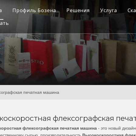
а
Профиль Бозена
Решения
Услуга
Ск
ать
тниковая флексографская печатная машина
Мастерская Бозена
ина для изготовления пластиковых пакетов
Голос клиентов
ина для изготовления бумажных пакетов
ина для выдувания пленки
ина для продольной резки и перемотки
утствующие продукты
сографская печатная машина
коскоростная флексографская печа
оростная флексографская печатная машина
- это новый дизай
чественному сырью, производительность
Высокоскоростная флек