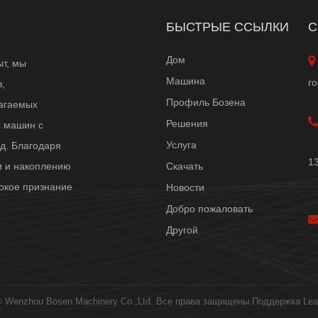
БЫСТРЫЕ ССЫЛКИ
С
Дом

ыт, мы
Машина
г
,
Профиль Бозена
лагаемых

Решения
х машин с
Г
Услуга
д. Благодаря
1
и и накоплению
Скачать
Г
окое признание
Новости
Добро пожаловать
Другой
© Wenzhou Bosen Machinery Co.,Ltd. Все права защищены.Поддержка
Lea