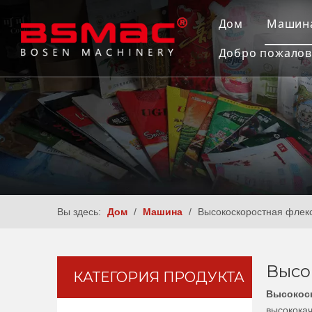
Дом
Машин
Добро пожалов
Спу
Маш
Маш
Маш
Маш
Соп
Вы здесь:
Дом
/
Машина
/
Высокоскоростная флек
Высо
КАТЕГОРИЯ ПРОДУКТА
Высокоск
высокока