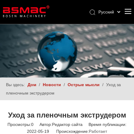
Pусский
English
العربية
Français
Español
Türk dili
Вы здесь:
Дом
/
Новости
/
Острые мысли
/
Уход за
пленочным экструдером
Уход за пленочным экструдером
Просмотры:
0
Автор:Pедактор сайта Время публикации:
2022-05-19 Происхождение:
Работает