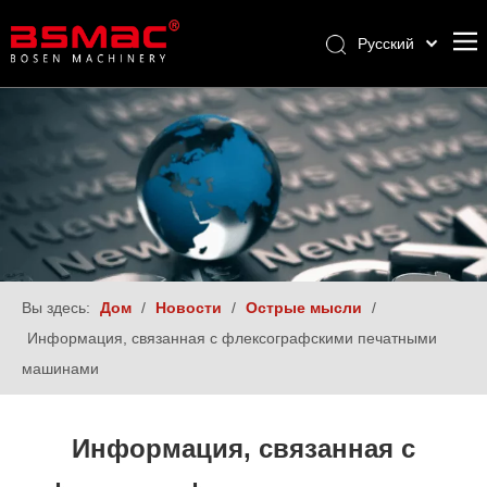
Pусский
English
العربية
Français
Español
Türk dili
Вы здесь:
Дом
/
Новости
/
Острые мысли
/
Информация, связанная с флексографскими печатными
машинами
Информация, связанная с